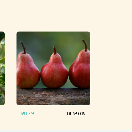
אגס אדום
₪
17.9