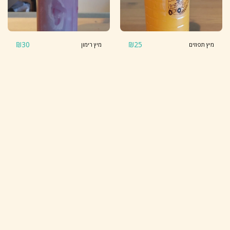
₪
30
₪
25
מיץ תפוזים
מיץ רימון