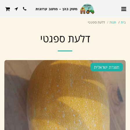
משק כהן - מושב ערוגות
בית
חנות
דלעת ספגטי
דלעת ספגטי
תוצרת ישראלית