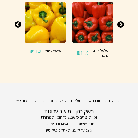
11.9
₪
פלפל אדום -
11.9
₪
פלפל צהוב
פלפל כתו
₪
11.9
גמבה
בית
אודות
חנות
המלצות
שאלות ותשובות
בלוג
צור קשר
משק כהן - מושב ערוגות
זכויות יוצרים © 2026 כל הזכויות שמורות
תנאי שימוש
|
הצהרת נגישות
עוצב על ידי
בניית אתרים טיק-טק