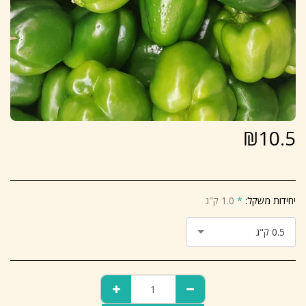
₪
10.5
יחידות משקל:
*
1.0 ק"ג
0.5 ק"ג