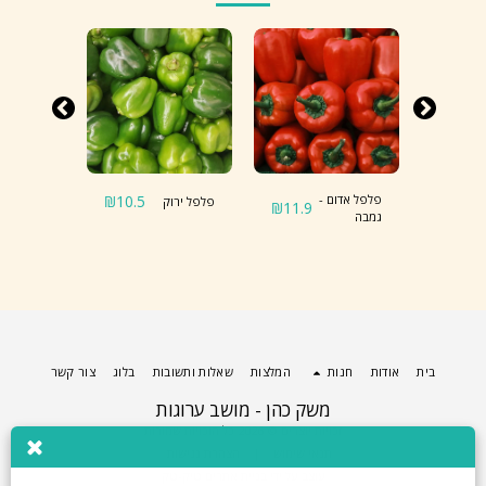
11.9
₪
פלפל אדום -
10.5
₪
פלפל ירוק
פלפל צהו
₪
11.9
גמבה
בית
אודות
חנות
המלצות
שאלות ותשובות
בלוג
צור קשר
משק כהן - מושב ערוגות
זכויות יוצרים © 2026 כל הזכויות שמורות
תנאי שימוש
|
הצהרת נגישות
עוצב על ידי
בניית אתרים טיק-טק