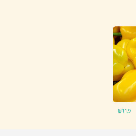
₪
11.9