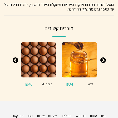
הואיל ומדובר בפירות וירקות השונים במשקלם האחד מהשני, ייתכנו חריגות של
עד כ150 גרם ממשקל הההזמנה.
מוצרים קשורים
₪
46
₪
34
₪
21.9
דבש
ביצים XL
סילן
בית
אודות
חנות
המלצות
שאלות ותשובות
בלוג
צור קשר