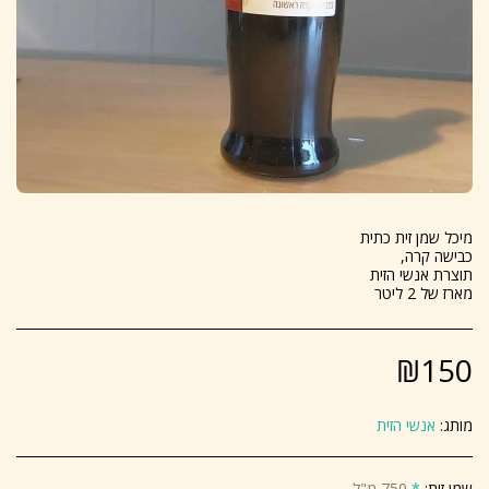
מארז של 2 ליטר
₪
150
מותג:
אנשי הזית
שמן זית:
*
750 מ"ל