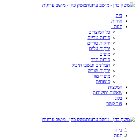
משק כהן - מושב ערוגות
בית
אודות
חנות
כל המוצרים
פירות טריים
ירקות טריים
ירקות עלים
מיצים
פירות הדר
תבלינים ועשבי תיבול
ירקות שורש
מוצרי מזון
פיצוחים
המלצות
שאלות ותשובות
בלוג
צור קשר
משק כהן - מושב ערוגות
בית
חנות