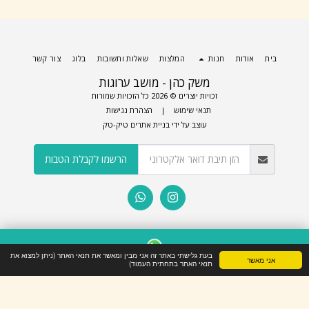
בית
אודות
חנות
המלצות
שאלות ותשובות
בלוג
צור קשר
משק כהן - מושב ערוגות
זכויות יוצרים © 2026 כל הזכויות שמורות
תנאי שימוש
|
הצהרת נגישות
עוצב על ידי
בניית אתרים טיק-טק
הרשמו לקבלת הטבות
בעת גלישתי באתר זה אני מבין ומאשר את תנאי האתר (ניתן למצוא את
אני מאשר
WhatsApp
תנאי האתר בתחתית העמוד)