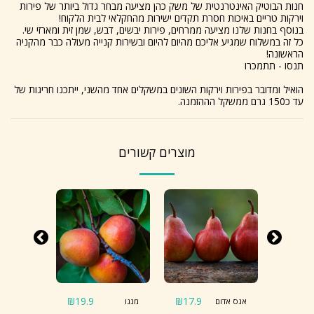
חנות הבוטיק האינטרנטית של משק כהן מציעה מבחר גדול ביותר של פירות
וירקות טריים באיכות חסרת תקדים ישירות מהחקלאי לבית הלקוח!
בנוסף בחנות שלנו מציעה ממרחים, פירות יבשים, דבש, שמן זית ומארזי שי.
כל זה במשלוח שמגיע אליכם מהיום להיום ובשירות קנייה מעולה כבר מהקניה
הראשונה!
תנסו - תתמכרו
הואיל ומדובר בפירות וירקות השונים במשקלים אחד מהשני, ייתכנו חריגות של
עד כ150 גרם ממשקל הההזמנה.
מוצרים קשורים
₪
19.9
₪
17.9
₪
13.9
אגס אדום
מנגו
אפרסק של