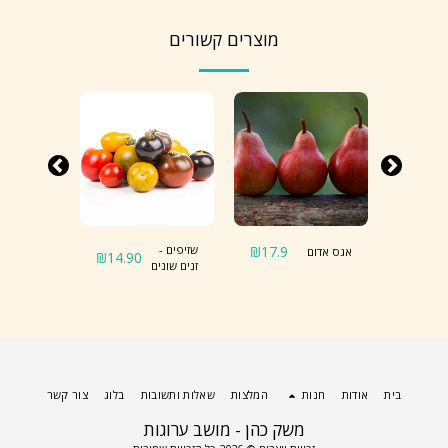
מוצרים קשורים
10.5
₪
17.9
₪
שזיפים -
אגס אדום
תפוח ענה
₪
14.90
זנים שונים
בית
אודות
חנות
המלצות
שאלות ותשובות
בלוג
צור קשר
משק כהן - מושב ערוגות